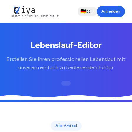
iya
🇩🇪
Anmelden
DE
Kostenloser Online-Lebenslauf-Ersteller
Lebenslauf-Editor
Erstellen Sie Ihren professionellen Lebenslauf mit
unserem einfach zu bedienenden Editor
Alle Artikel